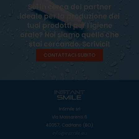
Sei in cerca del partner
ideale per la produzione dei
tuoi prodotti per l'igiene
orale? Noi siamo quello che
stai cercando. Scrivici!
CONTATTACI SUBITO
InSmile srl
Via Massarenti 6
40057, Cadriano (BO)
info@insmile.eu