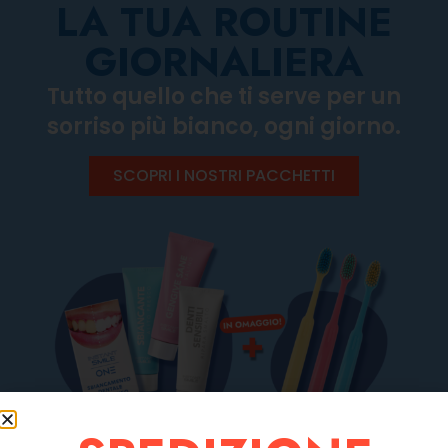
LA TUA ROUTINE
GIORNALIERA
Tutto quello che ti serve per un
sorriso più bianco, ogni giorno.
SCOPRI I NOSTRI PACCHETTI