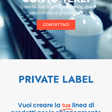
Crea la tua linea sbiancante, dal
laboratorio al packaging
CONTATTACI
PRIVATE LABEL
Vuoi creare la
linea di
tua