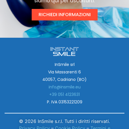
siamo qui per ascoltarti.
RICHIEDI INFORMAZIONI
InSmile srl
Via Massarenti 6
40057, Cadriano (BO)
info@insmile.eu
+39 051 4123631
P. IVA 03153221209
© 2026 InSmile s.r.l. Tutti i diritti riservati.
Privacy Policy
–
Cookie Policy
–
Termini e