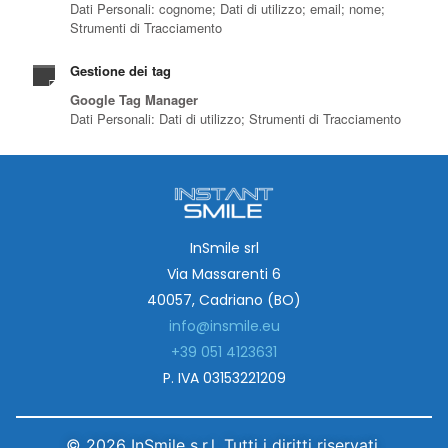
InSmile srl
Via Massarenti 6
40057, Cadriano (BO)
info@insmile.eu
+39 051 4123631
P. IVA 03153221209
© 2026 InSmile s.r.l. Tutti i diritti riservati.