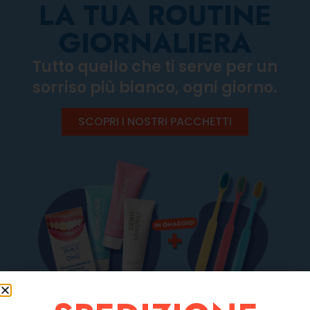
LA TUA ROUTINE
GIORNALIERA
Tutto quello che ti serve per un
sorriso più bianco, ogni giorno.
SCOPRI I NOSTRI PACCHETTI